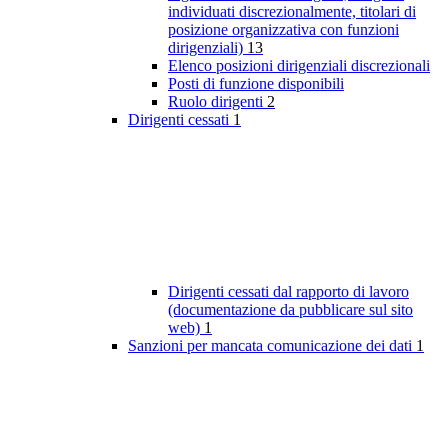
individuati discrezionalmente, titolari di
posizione organizzativa con funzioni
dirigenziali)
13
Elenco posizioni dirigenziali discrezionali
Posti di funzione disponibili
Ruolo dirigenti
2
Dirigenti cessati
1
Dirigenti cessati dal rapporto di lavoro
(documentazione da pubblicare sul sito
web)
1
Sanzioni per mancata comunicazione dei dati
1