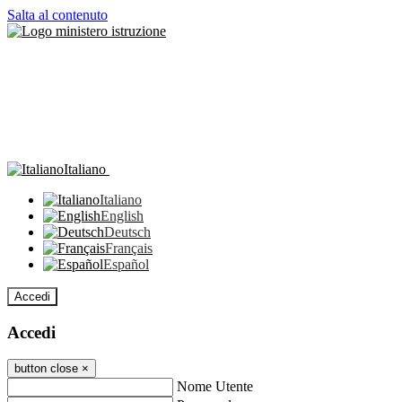
Salta al contenuto
Italiano
Italiano
English
Deutsch
Français
Español
Accedi
Accedi
button close
×
Nome Utente