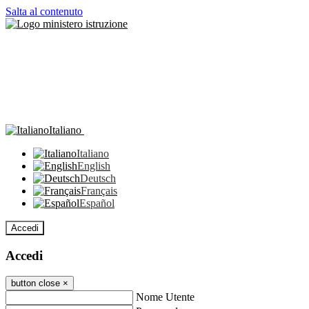
Salta al contenuto
Italiano
Italiano
English
Deutsch
Français
Español
Accedi
Accedi
button close
×
Nome Utente