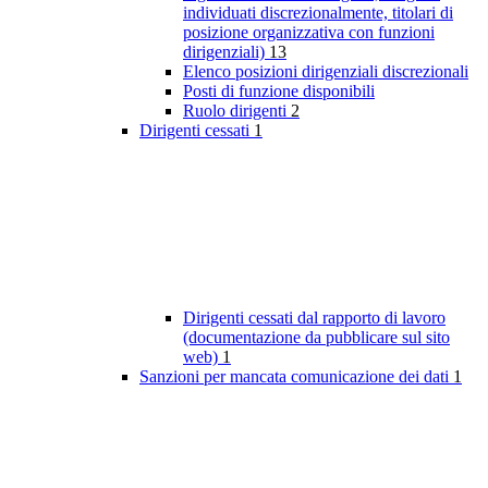
individuati discrezionalmente, titolari di
posizione organizzativa con funzioni
dirigenziali)
13
Elenco posizioni dirigenziali discrezionali
Posti di funzione disponibili
Ruolo dirigenti
2
Dirigenti cessati
1
Dirigenti cessati dal rapporto di lavoro
(documentazione da pubblicare sul sito
web)
1
Sanzioni per mancata comunicazione dei dati
1