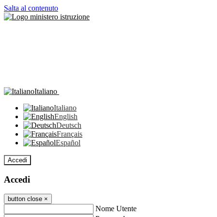
Salta al contenuto
Italiano
Italiano
English
Deutsch
Français
Español
Accedi
Accedi
button close
×
Nome Utente