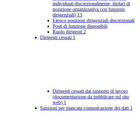
individuati discrezionalmente, titolari di
posizione organizzativa con funzioni
dirigenziali)
13
Elenco posizioni dirigenziali discrezionali
Posti di funzione disponibili
Ruolo dirigenti
2
Dirigenti cessati
1
Dirigenti cessati dal rapporto di lavoro
(documentazione da pubblicare sul sito
web)
1
Sanzioni per mancata comunicazione dei dati
1