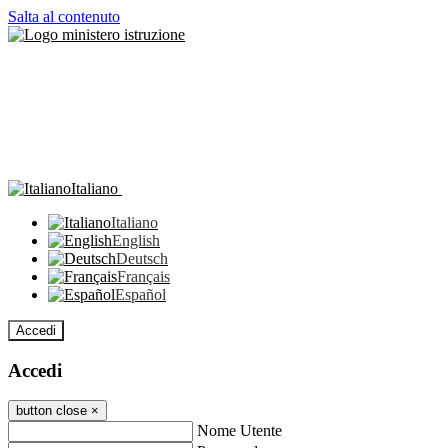
Salta al contenuto
Italiano
Italiano
English
Deutsch
Français
Español
Accedi
Accedi
button close
×
Nome Utente