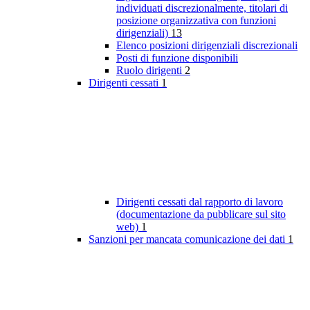
individuati discrezionalmente, titolari di
posizione organizzativa con funzioni
dirigenziali)
13
Elenco posizioni dirigenziali discrezionali
Posti di funzione disponibili
Ruolo dirigenti
2
Dirigenti cessati
1
Dirigenti cessati dal rapporto di lavoro
(documentazione da pubblicare sul sito
web)
1
Sanzioni per mancata comunicazione dei dati
1