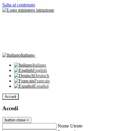
Salta al contenuto
Italiano
Italiano
English
Deutsch
Français
Español
Accedi
Accedi
button close
×
Nome Utente