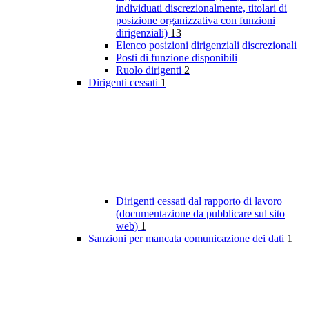
individuati discrezionalmente, titolari di
posizione organizzativa con funzioni
dirigenziali)
13
Elenco posizioni dirigenziali discrezionali
Posti di funzione disponibili
Ruolo dirigenti
2
Dirigenti cessati
1
Dirigenti cessati dal rapporto di lavoro
(documentazione da pubblicare sul sito
web)
1
Sanzioni per mancata comunicazione dei dati
1