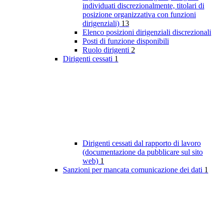
individuati discrezionalmente, titolari di
posizione organizzativa con funzioni
dirigenziali)
13
Elenco posizioni dirigenziali discrezionali
Posti di funzione disponibili
Ruolo dirigenti
2
Dirigenti cessati
1
Dirigenti cessati dal rapporto di lavoro
(documentazione da pubblicare sul sito
web)
1
Sanzioni per mancata comunicazione dei dati
1