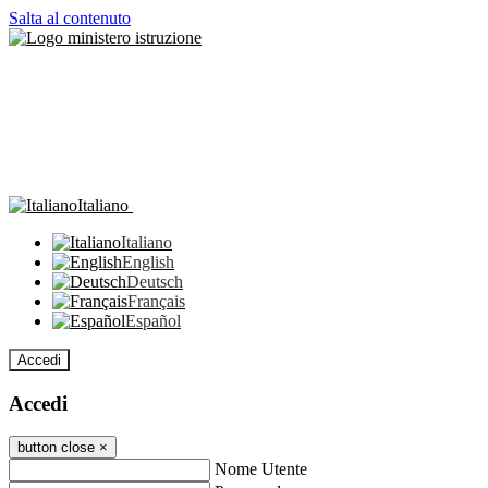
Salta al contenuto
Italiano
Italiano
English
Deutsch
Français
Español
Accedi
Accedi
button close
×
Nome Utente