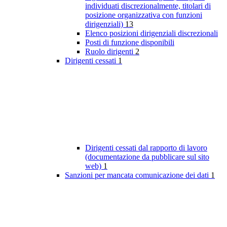
individuati discrezionalmente, titolari di
posizione organizzativa con funzioni
dirigenziali)
13
Elenco posizioni dirigenziali discrezionali
Posti di funzione disponibili
Ruolo dirigenti
2
Dirigenti cessati
1
Dirigenti cessati dal rapporto di lavoro
(documentazione da pubblicare sul sito
web)
1
Sanzioni per mancata comunicazione dei dati
1