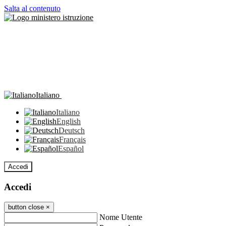
Salta al contenuto
Italiano
Italiano
English
Deutsch
Français
Español
Accedi
Accedi
button close
×
Nome Utente