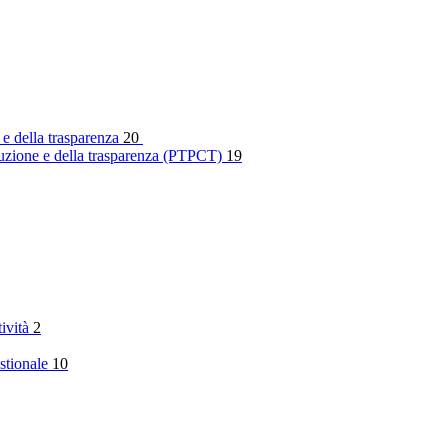
 e della trasparenza
20
rruzione e della trasparenza (PTPCT)
19
tività
2
stionale
10