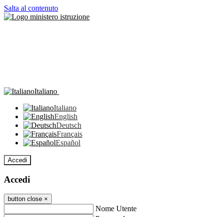
Salta al contenuto
Italiano
Italiano
English
Deutsch
Français
Español
Accedi
Accedi
button close
×
Nome Utente