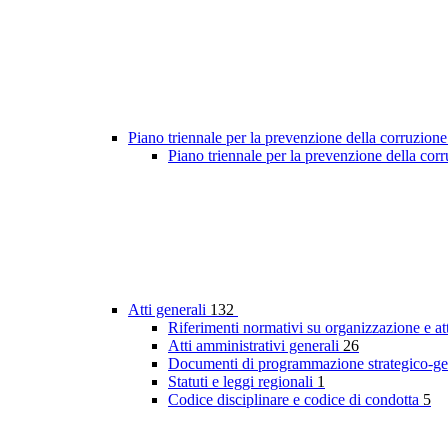
Piano triennale per la prevenzione della corruzione
Piano triennale per la prevenzione della co
Atti generali
132
Riferimenti normativi su organizzazione e at
Atti amministrativi generali
26
Documenti di programmazione strategico-ge
Statuti e leggi regionali
1
Codice disciplinare e codice di condotta
5