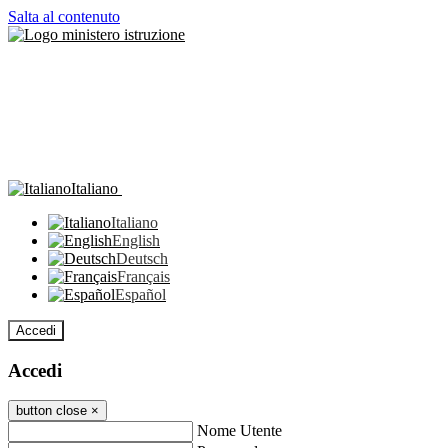
Salta al contenuto
Italiano
Italiano
English
Deutsch
Français
Español
Accedi
Accedi
button close
×
Nome Utente