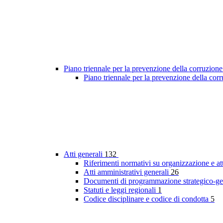
Piano triennale per la prevenzione della corruzione
Piano triennale per la prevenzione della co
Atti generali
132
Riferimenti normativi su organizzazione e at
Atti amministrativi generali
26
Documenti di programmazione strategico-ge
Statuti e leggi regionali
1
Codice disciplinare e codice di condotta
5