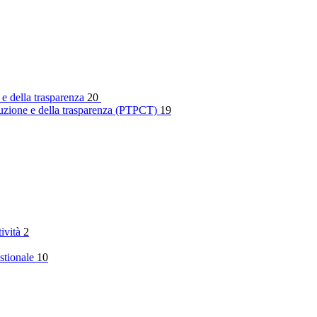
 e della trasparenza
20
rruzione e della trasparenza (PTPCT)
19
tività
2
stionale
10