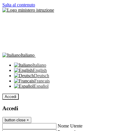
Salta al contenuto
Italiano
Italiano
English
Deutsch
Français
Español
Accedi
Accedi
button close
×
Nome Utente