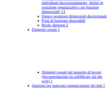
individuati discrezionalmente, titolari di
posizione organizzativa con funzioni
dirigenziali)
13
Elenco posizioni dirigenziali discrezionali
Posti di funzione disponibili
Ruolo dirigenti
2
Dirigenti cessati
1
Dirigenti cessati dal rapporto di lavoro
(documentazione da pubblicare sul sito
web)
1
Sanzioni per mancata comunicazione dei dati
1