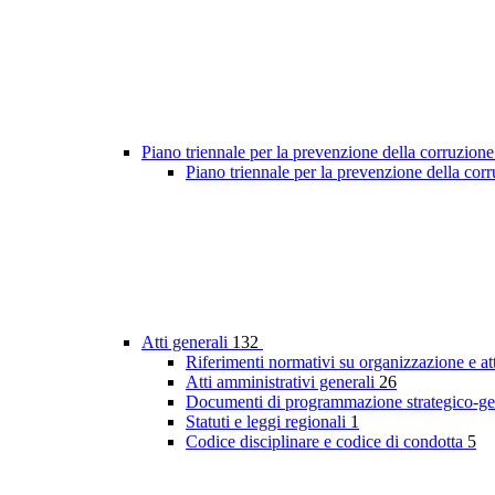
Piano triennale per la prevenzione della corruzione
Piano triennale per la prevenzione della co
Atti generali
132
Riferimenti normativi su organizzazione e at
Atti amministrativi generali
26
Documenti di programmazione strategico-ge
Statuti e leggi regionali
1
Codice disciplinare e codice di condotta
5