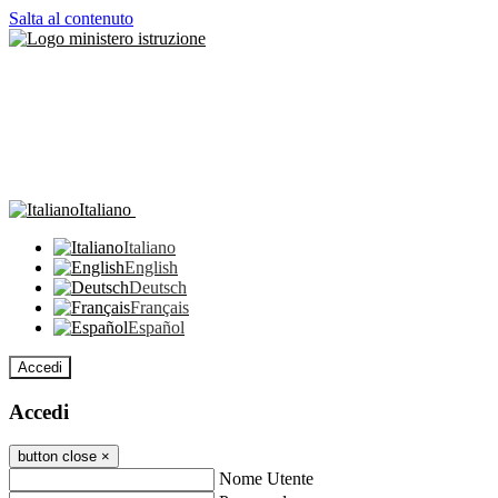
Salta al contenuto
Italiano
Italiano
English
Deutsch
Français
Español
Accedi
Accedi
button close
×
Nome Utente