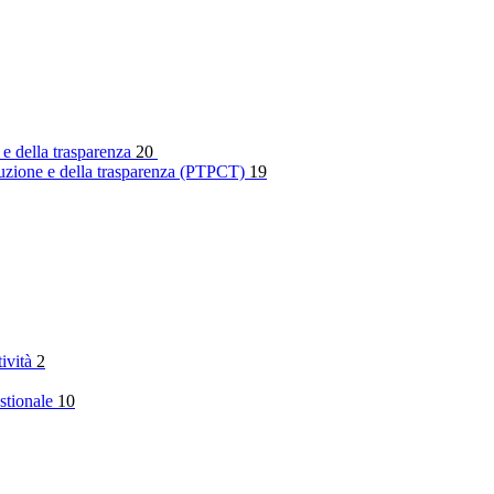
 e della trasparenza
20
rruzione e della trasparenza (PTPCT)
19
tività
2
stionale
10