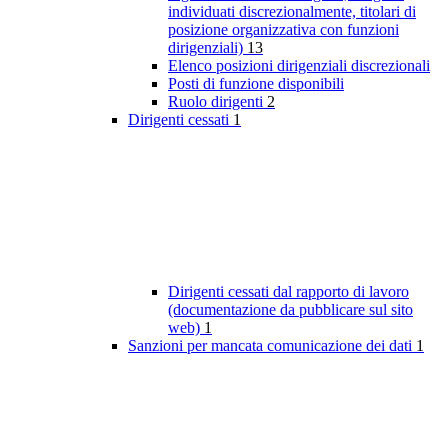
individuati discrezionalmente, titolari di
posizione organizzativa con funzioni
dirigenziali)
13
Elenco posizioni dirigenziali discrezionali
Posti di funzione disponibili
Ruolo dirigenti
2
Dirigenti cessati
1
Dirigenti cessati dal rapporto di lavoro
(documentazione da pubblicare sul sito
web)
1
Sanzioni per mancata comunicazione dei dati
1