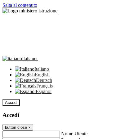
Salta al contenuto
Italiano
Italiano
English
Deutsch
Français
Español
Accedi
Accedi
button close
×
Nome Utente