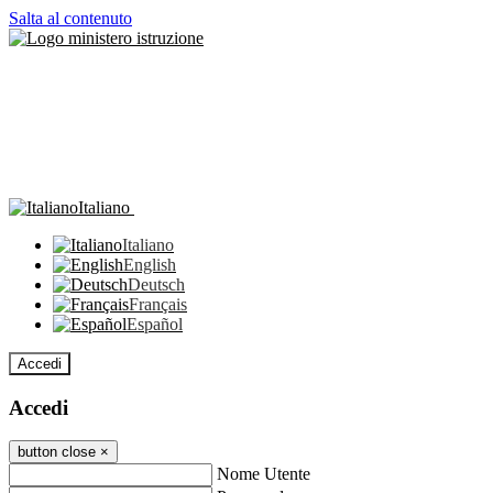
Salta al contenuto
Italiano
Italiano
English
Deutsch
Français
Español
Accedi
Accedi
button close
×
Nome Utente