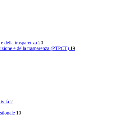
 e della trasparenza
20
rruzione e della trasparenza (PTPCT)
19
tività
2
stionale
10