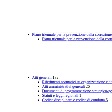
Piano triennale per la prevenzione della corruzione
Piano triennale per la prevenzione della co
Atti generali
132
Riferimenti normativi su organizzazione e at
Atti amministrativi generali
26
Documenti di programmazione strategico-ge
Statuti e leggi regionali
1
Codice disciplinare e codice di condotta
5