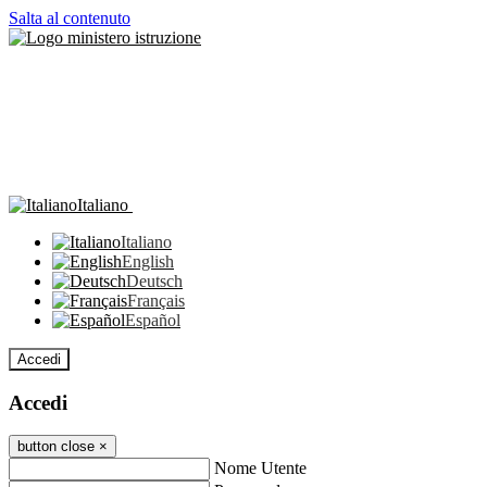
Salta al contenuto
Italiano
Italiano
English
Deutsch
Français
Español
Accedi
Accedi
button close
×
Nome Utente