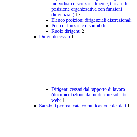
individuati discrezionalmente, titolari di
posizione organizzativa con funzioni
dirigenziali)
13
Elenco posizioni dirigenziali discrezionali
Posti di funzione disponibili
Ruolo dirigenti
2
Dirigenti cessati
1
Dirigenti cessati dal rapporto di lavoro
(documentazione da pubblicare sul sito
web)
1
Sanzioni per mancata comunicazione dei dati
1