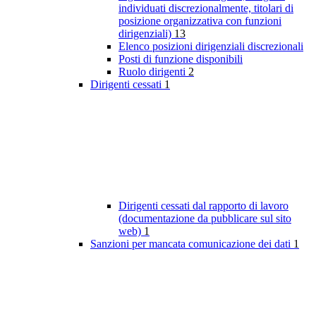
individuati discrezionalmente, titolari di
posizione organizzativa con funzioni
dirigenziali)
13
Elenco posizioni dirigenziali discrezionali
Posti di funzione disponibili
Ruolo dirigenti
2
Dirigenti cessati
1
Dirigenti cessati dal rapporto di lavoro
(documentazione da pubblicare sul sito
web)
1
Sanzioni per mancata comunicazione dei dati
1