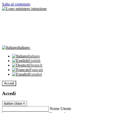
Salta al contenuto
Italiano
Italiano
English
Deutsch
Français
Español
Accedi
Accedi
button close
×
Nome Utente