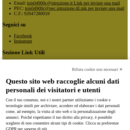
Email:
tois04900c@istruzione.it
Link per inviare una mail
PEC:
tois04900c@pec.istruzione.it
Link per inviare una mail
C.F.: 92047280018
Seguici su
Facebook
Instagram
Sezione Link Utili
Cookie policy
Note legali
Rifiuta cookie non necessari ✕
Informativa Privacy
Ufficio Relazioni con il Pubblico
Questo sito web raccoglie alcuni dati
Dichiarazione di accessibilità
personali dei visitatori e utenti
Obiettivi di accessibilità
Whistleblowing
Gestione consensi cookie
Con il tuo consenso, noi e i nostri partner utilizziamo i cookie e
Amministrazione trasparente
tecnologie simili per archiviare, accedere ed elaborare i dati personali
come, ad esempio, la visita al sito web o la personalizzazione degli
Pagina visualizzata
877653
volte
annunci. Poiché rispettiamo il tuo diritto alla privacy, è possibile
scegliere di non consentire alcuni tipi di cookie. Clicca su preferenze
Sezione Copyright
GDPR per saperne di più.