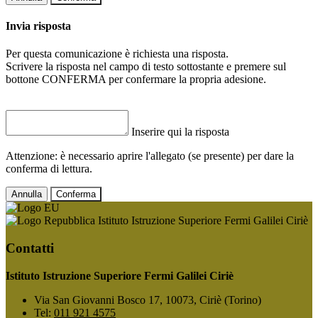
Invia risposta
Per questa comunicazione è richiesta una risposta.
Scrivere la risposta nel campo di testo sottostante e premere sul
bottone CONFERMA per confermare la propria adesione.
Inserire qui la risposta
Attenzione: è necessario aprire l'allegato (se presente) per dare la
conferma di lettura.
Annulla
Conferma
Istituto Istruzione Superiore Fermi Galilei Ciriè
Contatti
Istituto Istruzione Superiore Fermi Galilei Ciriè
Via San Giovanni Bosco 17, 10073, Ciriè (Torino)
Tel:
011 921 4575