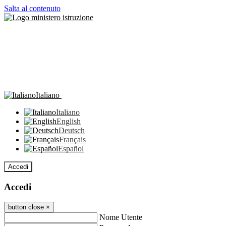
Salta al contenuto
Italiano
Italiano
English
Deutsch
Français
Español
Accedi
Accedi
button close
×
Nome Utente