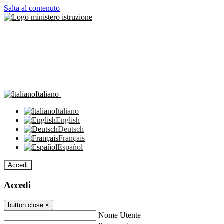
Salta al contenuto
Italiano
Italiano
English
Deutsch
Français
Español
Accedi
Accedi
button close
×
Nome Utente