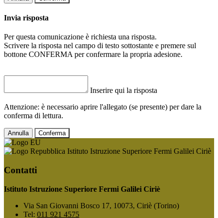
Invia risposta
Per questa comunicazione è richiesta una risposta.
Scrivere la risposta nel campo di testo sottostante e premere sul
bottone CONFERMA per confermare la propria adesione.
Inserire qui la risposta
Attenzione: è necessario aprire l'allegato (se presente) per dare la
conferma di lettura.
Annulla
Conferma
Istituto Istruzione Superiore Fermi Galilei Ciriè
Contatti
Istituto Istruzione Superiore Fermi Galilei Ciriè
Via San Giovanni Bosco 17, 10073, Ciriè (Torino)
Tel:
011 921 4575