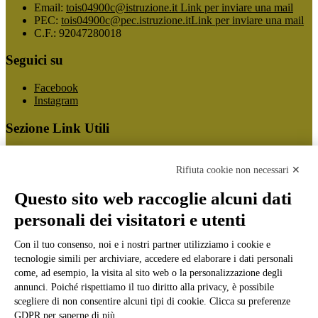
Email:
tois04900c@istruzione.it
Link per inviare una mail
PEC:
tois04900c@pec.istruzione.it
Link per inviare una mail
C.F.: 92047280018
Seguici su
Facebook
Instagram
Sezione Link Utili
Cookie policy
Note legali
Rifiuta cookie non necessari ✕
Informativa Privacy
Ufficio Relazioni con il Pubblico
Questo sito web raccoglie alcuni dati
Dichiarazione di accessibilità
personali dei visitatori e utenti
Obiettivi di accessibilità
Whistleblowing
Gestione consensi cookie
Con il tuo consenso, noi e i nostri partner utilizziamo i cookie e
Amministrazione trasparente
tecnologie simili per archiviare, accedere ed elaborare i dati personali
come, ad esempio, la visita al sito web o la personalizzazione degli
Pagina visualizzata
877726
volte
annunci. Poiché rispettiamo il tuo diritto alla privacy, è possibile
scegliere di non consentire alcuni tipi di cookie. Clicca su preferenze
Sezione Copyright
GDPR per saperne di più.