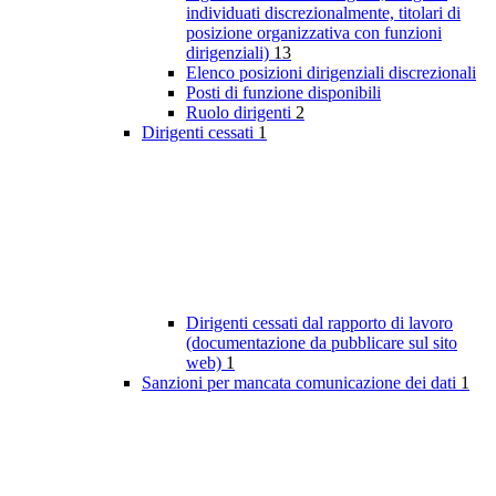
individuati discrezionalmente, titolari di
posizione organizzativa con funzioni
dirigenziali)
13
Elenco posizioni dirigenziali discrezionali
Posti di funzione disponibili
Ruolo dirigenti
2
Dirigenti cessati
1
Dirigenti cessati dal rapporto di lavoro
(documentazione da pubblicare sul sito
web)
1
Sanzioni per mancata comunicazione dei dati
1