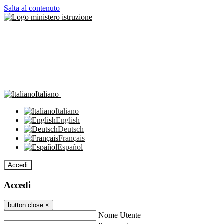
Salta al contenuto
Italiano
Italiano
English
Deutsch
Français
Español
Accedi
Accedi
button close
×
Nome Utente