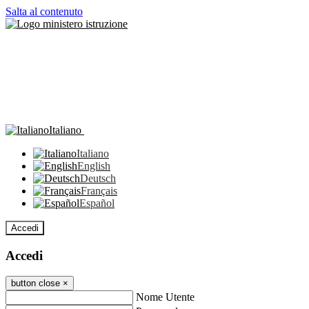
Salta al contenuto
Italiano
Italiano
English
Deutsch
Français
Español
Accedi
Accedi
button close
×
Nome Utente