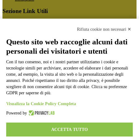
Sezione Link Utili
Cookie policy
Note legali
Rifiuta cookie non necessari ✕
Informativa Privacy
Ufficio Relazioni con il Pubblico
Questo sito web raccoglie alcuni dati
Dichiarazione di accessibilità
personali dei visitatori e utenti
Obiettivi di accessibilità
Whistleblowing
Gestione consensi cookie
Con il tuo consenso, noi e i nostri partner utilizziamo i cookie e
Amministrazione trasparente
tecnologie simili per archiviare, accedere ed elaborare i dati personali
come, ad esempio, la visita al sito web o la personalizzazione degli
Pagina visualizzata
10918
volte
annunci. Poiché rispettiamo il tuo diritto alla privacy, è possibile
scegliere di non consentire alcuni tipi di cookie. Clicca su preferenze
Sezione Copyright
GDPR per saperne di più.
Visualizza la Cookie Policy Completa
Copyright 2026 | Engineered and powered by Gruppo Spaggiari
Parma S.p.A. | Divisione Publishing & New Social Media
Powered by
Disclaimer trattamento dati personali
ACCETTA TUTTO