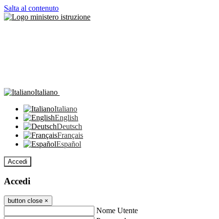
Salta al contenuto
Italiano
Italiano
English
Deutsch
Français
Español
Accedi
Accedi
button close
×
Nome Utente