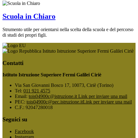
Scuola in Chiaro
Strumento utile per orientarsi nella scelta della scuola e del percorso
di studi dei propri figli.
Istituto Istruzione Superiore Fermi Galilei Ciriè
Contatti
Istituto Istruzione Superiore Fermi Galilei Ciriè
Via San Giovanni Bosco 17, 10073, Ciriè (Torino)
Tel:
011 921 4575
Email:
tois04900c@istruzione.it
Link per inviare una mail
PEC:
tois04900c@pec.istruzione.it
Link per inviare una mail
C.F.: 92047280018
Seguici su
Facebook
Instagram