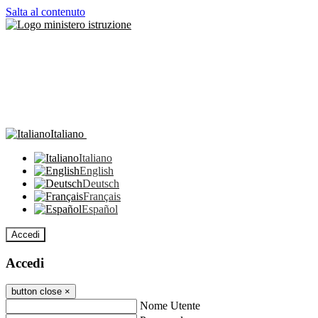
Salta al contenuto
Italiano
Italiano
English
Deutsch
Français
Español
Accedi
Accedi
button close
×
Nome Utente