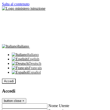
Salta al contenuto
Italiano
Italiano
English
Deutsch
Français
Español
Accedi
Accedi
button close
×
Nome Utente