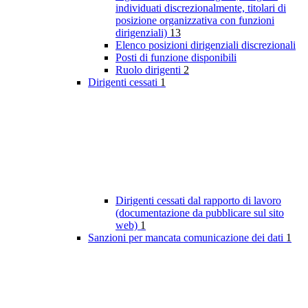
individuati discrezionalmente, titolari di
posizione organizzativa con funzioni
dirigenziali)
13
Elenco posizioni dirigenziali discrezionali
Posti di funzione disponibili
Ruolo dirigenti
2
Dirigenti cessati
1
Dirigenti cessati dal rapporto di lavoro
(documentazione da pubblicare sul sito
web)
1
Sanzioni per mancata comunicazione dei dati
1