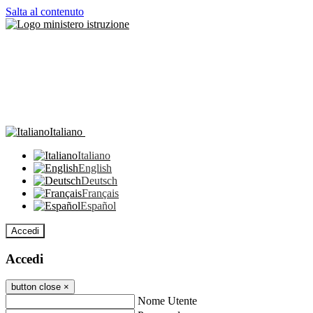
Salta al contenuto
Italiano
Italiano
English
Deutsch
Français
Español
Accedi
Accedi
button close
×
Nome Utente