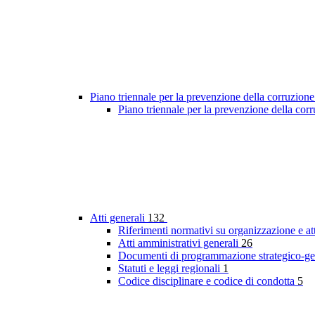
Piano triennale per la prevenzione della corruzione
Piano triennale per la prevenzione della co
Atti generali
132
Riferimenti normativi su organizzazione e at
Atti amministrativi generali
26
Documenti di programmazione strategico-ge
Statuti e leggi regionali
1
Codice disciplinare e codice di condotta
5