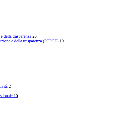
 e della trasparenza
20
rruzione e della trasparenza (PTPCT)
19
tività
2
stionale
10