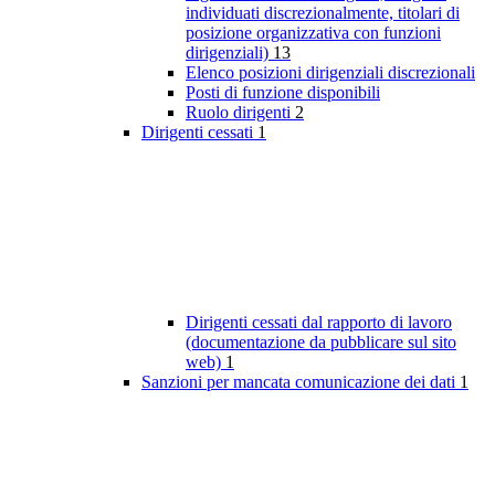
individuati discrezionalmente, titolari di
posizione organizzativa con funzioni
dirigenziali)
13
Elenco posizioni dirigenziali discrezionali
Posti di funzione disponibili
Ruolo dirigenti
2
Dirigenti cessati
1
Dirigenti cessati dal rapporto di lavoro
(documentazione da pubblicare sul sito
web)
1
Sanzioni per mancata comunicazione dei dati
1