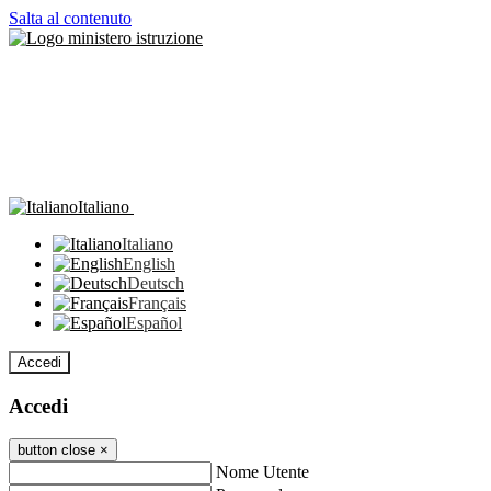
Salta al contenuto
Italiano
Italiano
English
Deutsch
Français
Español
Accedi
Accedi
button close
×
Nome Utente