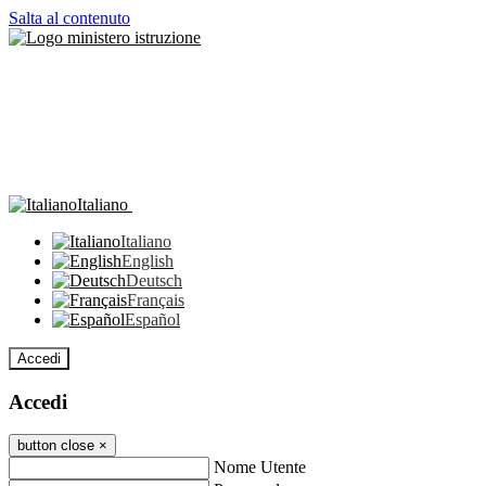
Salta al contenuto
Italiano
Italiano
English
Deutsch
Français
Español
Accedi
Accedi
button close
×
Nome Utente