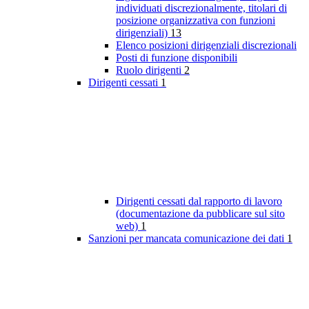
individuati discrezionalmente, titolari di
posizione organizzativa con funzioni
dirigenziali)
13
Elenco posizioni dirigenziali discrezionali
Posti di funzione disponibili
Ruolo dirigenti
2
Dirigenti cessati
1
Dirigenti cessati dal rapporto di lavoro
(documentazione da pubblicare sul sito
web)
1
Sanzioni per mancata comunicazione dei dati
1