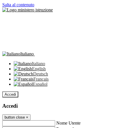
Salta al contenuto
Italiano
Italiano
English
Deutsch
Français
Español
Accedi
Accedi
button close
×
Nome Utente