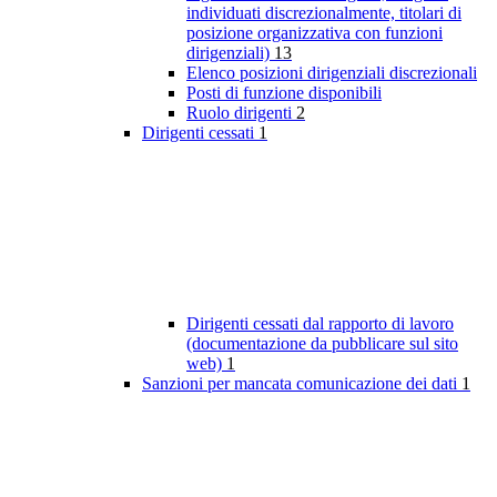
individuati discrezionalmente, titolari di
posizione organizzativa con funzioni
dirigenziali)
13
Elenco posizioni dirigenziali discrezionali
Posti di funzione disponibili
Ruolo dirigenti
2
Dirigenti cessati
1
Dirigenti cessati dal rapporto di lavoro
(documentazione da pubblicare sul sito
web)
1
Sanzioni per mancata comunicazione dei dati
1