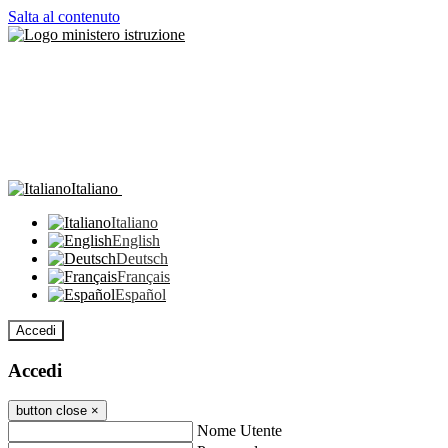
Salta al contenuto
Italiano
Italiano
English
Deutsch
Français
Español
Accedi
Accedi
button close
×
Nome Utente