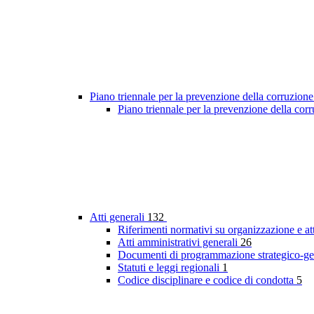
Piano triennale per la prevenzione della corruzione
Piano triennale per la prevenzione della co
Atti generali
132
Riferimenti normativi su organizzazione e at
Atti amministrativi generali
26
Documenti di programmazione strategico-ge
Statuti e leggi regionali
1
Codice disciplinare e codice di condotta
5