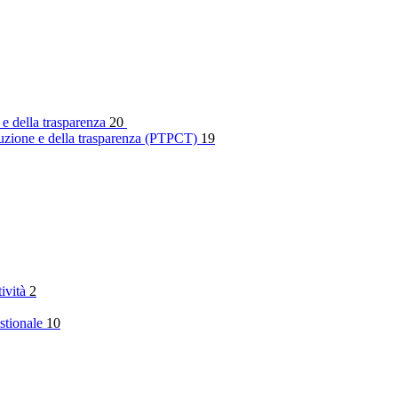
 e della trasparenza
20
rruzione e della trasparenza (PTPCT)
19
tività
2
stionale
10