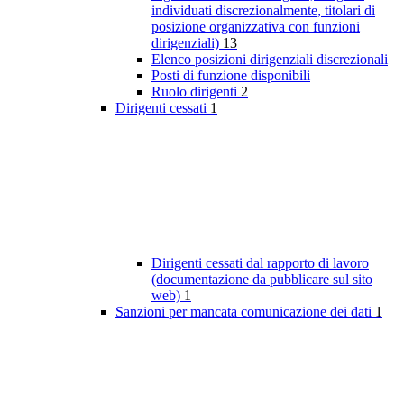
individuati discrezionalmente, titolari di
posizione organizzativa con funzioni
dirigenziali)
13
Elenco posizioni dirigenziali discrezionali
Posti di funzione disponibili
Ruolo dirigenti
2
Dirigenti cessati
1
Dirigenti cessati dal rapporto di lavoro
(documentazione da pubblicare sul sito
web)
1
Sanzioni per mancata comunicazione dei dati
1