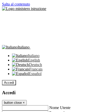
Salta al contenuto
Italiano
Italiano
English
Deutsch
Français
Español
Accedi
Accedi
button close
×
Nome Utente