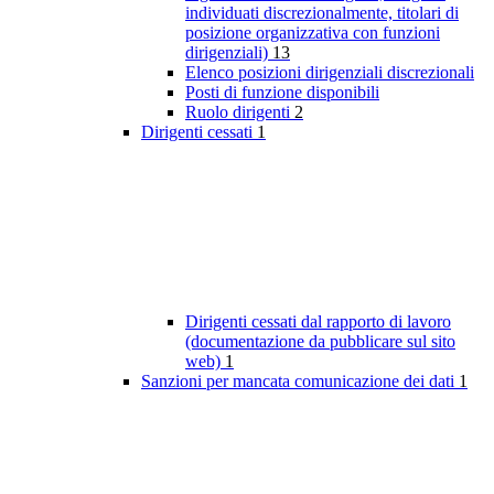
individuati discrezionalmente, titolari di
posizione organizzativa con funzioni
dirigenziali)
13
Elenco posizioni dirigenziali discrezionali
Posti di funzione disponibili
Ruolo dirigenti
2
Dirigenti cessati
1
Dirigenti cessati dal rapporto di lavoro
(documentazione da pubblicare sul sito
web)
1
Sanzioni per mancata comunicazione dei dati
1