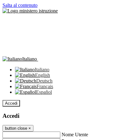
Salta al contenuto
Italiano
Italiano
English
Deutsch
Français
Español
Accedi
Accedi
button close
×
Nome Utente