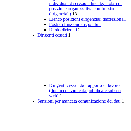
individuati discrezionalmente, titolari di
posizione organizzativa con funzioni
dirigenziali)
13
Elenco posizioni dirigenziali discrezionali
Posti di funzione disponibili
Ruolo dirigenti
2
Dirigenti cessati
1
Dirigenti cessati dal rapporto di lavoro
(documentazione da pubblicare sul sito
web)
1
Sanzioni per mancata comunicazione dei dati
1