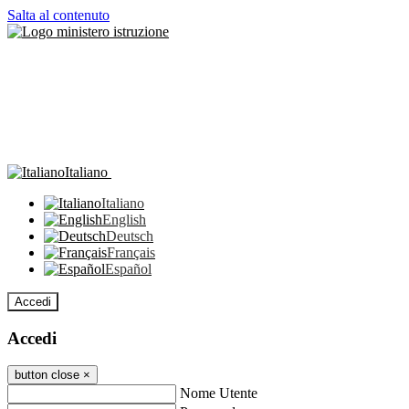
Salta al contenuto
Italiano
Italiano
English
Deutsch
Français
Español
Accedi
Accedi
button close
×
Nome Utente