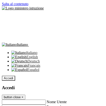
Salta al contenuto
Italiano
Italiano
English
Deutsch
Français
Español
Accedi
Accedi
button close
×
Nome Utente