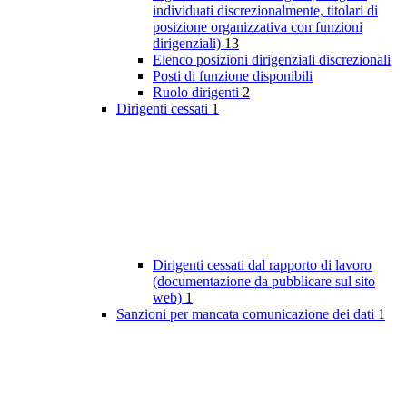
individuati discrezionalmente, titolari di
posizione organizzativa con funzioni
dirigenziali)
13
Elenco posizioni dirigenziali discrezionali
Posti di funzione disponibili
Ruolo dirigenti
2
Dirigenti cessati
1
Dirigenti cessati dal rapporto di lavoro
(documentazione da pubblicare sul sito
web)
1
Sanzioni per mancata comunicazione dei dati
1