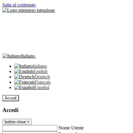
Salta al contenuto
Italiano
Italiano
English
Deutsch
Français
Español
Accedi
Accedi
button close
×
Nome Utente