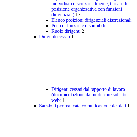
individuati discrezionalmente, titolari di
posizione organizzativa con funzioni
dirigenziali)
13
Elenco posizioni dirigenziali discrezionali
Posti di funzione disponibili
Ruolo dirigenti
2
Dirigenti cessati
1
Dirigenti cessati dal rapporto di lavoro
(documentazione da pubblicare sul sito
web)
1
Sanzioni per mancata comunicazione dei dati
1