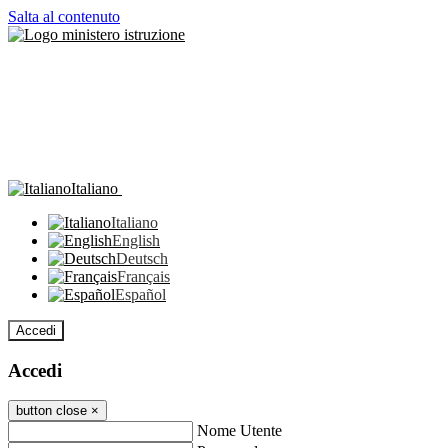
Salta al contenuto
Italiano
Italiano
English
Deutsch
Français
Español
Accedi
Accedi
button close
×
Nome Utente