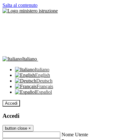
Salta al contenuto
Italiano
Italiano
English
Deutsch
Français
Español
Accedi
Accedi
button close
×
Nome Utente