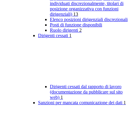
individuati discrezionalmente, titolari di
posizione organizzativa con funzioni
dirigenziali)
13
Elenco posizioni dirigenziali discrezionali
Posti di funzione disponibili
Ruolo dirigenti
2
Dirigenti cessati
1
Dirigenti cessati dal rapporto di lavoro
(documentazione da pubblicare sul sito
web)
1
Sanzioni per mancata comunicazione dei dati
1