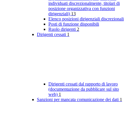
individuati discrezionalmente, titolari di
posizione organizzativa con funzioni
dirigenziali)
13
Elenco posizioni dirigenziali discrezionali
Posti di funzione disponibili
Ruolo dirigenti
2
Dirigenti cessati
1
Dirigenti cessati dal rapporto di lavoro
(documentazione da pubblicare sul sito
web)
1
Sanzioni per mancata comunicazione dei dati
1