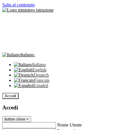
Salta al contenuto
Italiano
Italiano
English
Deutsch
Français
Español
Accedi
Accedi
button close
×
Nome Utente