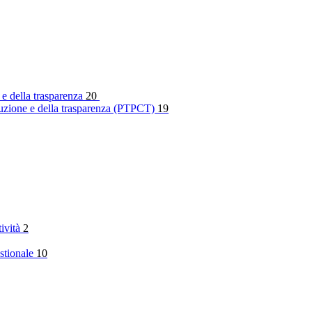
 e della trasparenza
20
rruzione e della trasparenza (PTPCT)
19
tività
2
stionale
10