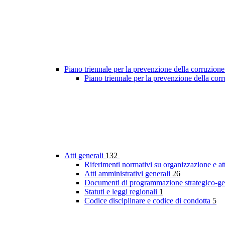
Piano triennale per la prevenzione della corruzione
Piano triennale per la prevenzione della co
Atti generali
132
Riferimenti normativi su organizzazione e at
Atti amministrativi generali
26
Documenti di programmazione strategico-ge
Statuti e leggi regionali
1
Codice disciplinare e codice di condotta
5