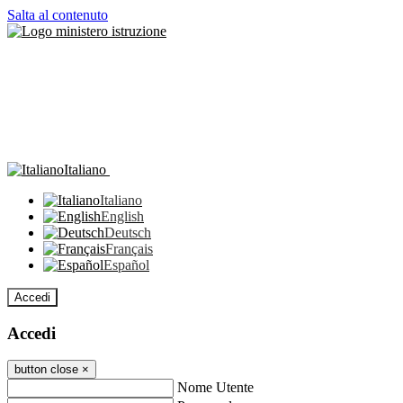
Salta al contenuto
Italiano
Italiano
English
Deutsch
Français
Español
Accedi
Accedi
button close
×
Nome Utente