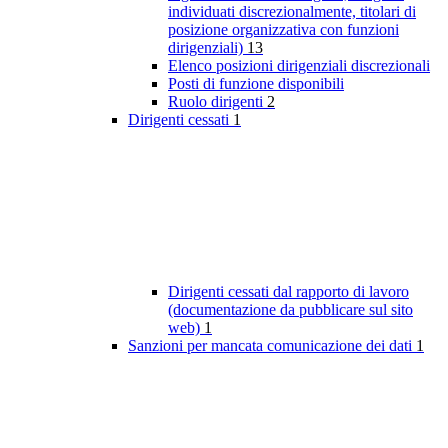
individuati discrezionalmente, titolari di
posizione organizzativa con funzioni
dirigenziali)
13
Elenco posizioni dirigenziali discrezionali
Posti di funzione disponibili
Ruolo dirigenti
2
Dirigenti cessati
1
Dirigenti cessati dal rapporto di lavoro
(documentazione da pubblicare sul sito
web)
1
Sanzioni per mancata comunicazione dei dati
1