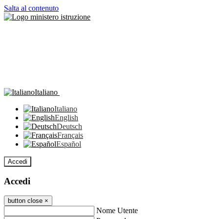
Salta al contenuto
Italiano
Italiano
English
Deutsch
Français
Español
Accedi
Accedi
button close
×
Nome Utente