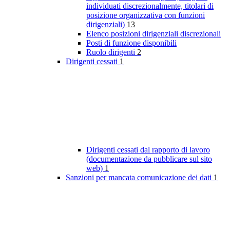
individuati discrezionalmente, titolari di
posizione organizzativa con funzioni
dirigenziali)
13
Elenco posizioni dirigenziali discrezionali
Posti di funzione disponibili
Ruolo dirigenti
2
Dirigenti cessati
1
Dirigenti cessati dal rapporto di lavoro
(documentazione da pubblicare sul sito
web)
1
Sanzioni per mancata comunicazione dei dati
1