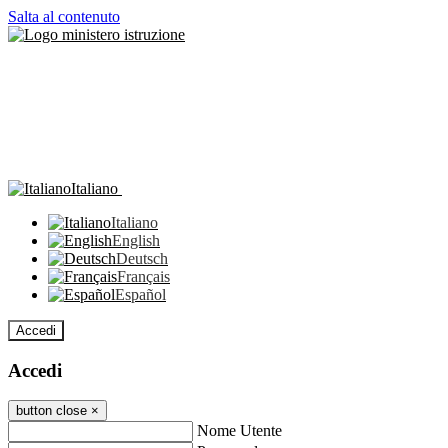
Salta al contenuto
Italiano
Italiano
English
Deutsch
Français
Español
Accedi
Accedi
button close
×
Nome Utente