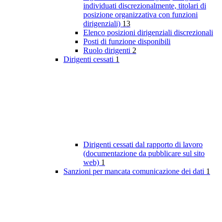
individuati discrezionalmente, titolari di
posizione organizzativa con funzioni
dirigenziali)
13
Elenco posizioni dirigenziali discrezionali
Posti di funzione disponibili
Ruolo dirigenti
2
Dirigenti cessati
1
Dirigenti cessati dal rapporto di lavoro
(documentazione da pubblicare sul sito
web)
1
Sanzioni per mancata comunicazione dei dati
1