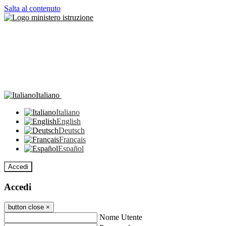
Salta al contenuto
Italiano
Italiano
English
Deutsch
Français
Español
Accedi
Accedi
button close
×
Nome Utente