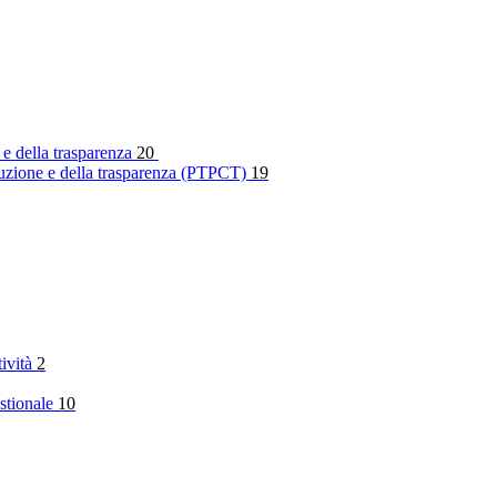
 e della trasparenza
20
rruzione e della trasparenza (PTPCT)
19
tività
2
stionale
10