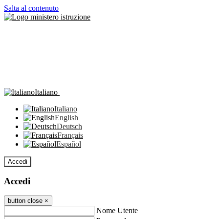
Salta al contenuto
Italiano
Italiano
English
Deutsch
Français
Español
Accedi
Accedi
button close
×
Nome Utente