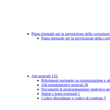
Piano triennale per la prevenzione della corruzione
Piano triennale per la prevenzione della co
Atti generali
132
Riferimenti normativi su organizzazione e at
Atti amministrativi generali
26
Documenti di programmazione strategico-ge
Statuti e leggi regionali
1
Codice disciplinare e codice di condotta
5