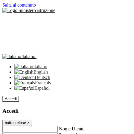
Salta al contenuto
Italiano
Italiano
English
Deutsch
Français
Español
Accedi
Accedi
button close
×
Nome Utente