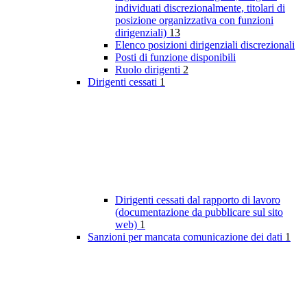
individuati discrezionalmente, titolari di
posizione organizzativa con funzioni
dirigenziali)
13
Elenco posizioni dirigenziali discrezionali
Posti di funzione disponibili
Ruolo dirigenti
2
Dirigenti cessati
1
Dirigenti cessati dal rapporto di lavoro
(documentazione da pubblicare sul sito
web)
1
Sanzioni per mancata comunicazione dei dati
1