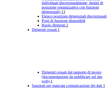
individuati discrezionalmente, titolari di
posizione organizzativa con funzioni
dirigenziali)
13
Elenco posizioni dirigenziali discrezionali
Posti di funzione disponibili
Ruolo dirigenti
2
Dirigenti cessati
1
Dirigenti cessati dal rapporto di lavoro
(documentazione da pubblicare sul sito
web)
1
Sanzioni per mancata comunicazione dei dati
1