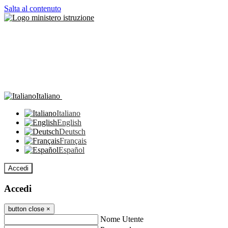
Salta al contenuto
Italiano
Italiano
English
Deutsch
Français
Español
Accedi
Accedi
button close
×
Nome Utente