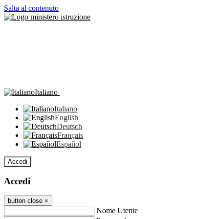
Salta al contenuto
Italiano
Italiano
English
Deutsch
Français
Español
Accedi
Accedi
button close
×
Nome Utente