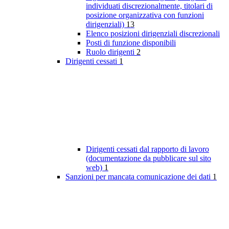
individuati discrezionalmente, titolari di
posizione organizzativa con funzioni
dirigenziali)
13
Elenco posizioni dirigenziali discrezionali
Posti di funzione disponibili
Ruolo dirigenti
2
Dirigenti cessati
1
Dirigenti cessati dal rapporto di lavoro
(documentazione da pubblicare sul sito
web)
1
Sanzioni per mancata comunicazione dei dati
1