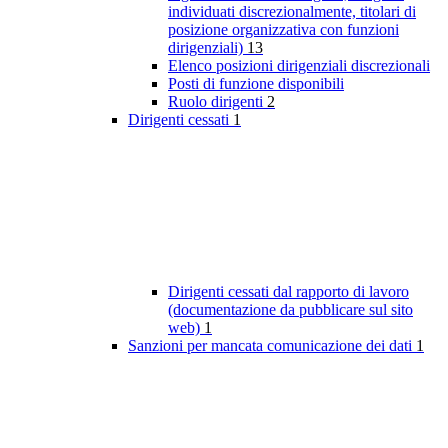
individuati discrezionalmente, titolari di
posizione organizzativa con funzioni
dirigenziali)
13
Elenco posizioni dirigenziali discrezionali
Posti di funzione disponibili
Ruolo dirigenti
2
Dirigenti cessati
1
Dirigenti cessati dal rapporto di lavoro
(documentazione da pubblicare sul sito
web)
1
Sanzioni per mancata comunicazione dei dati
1