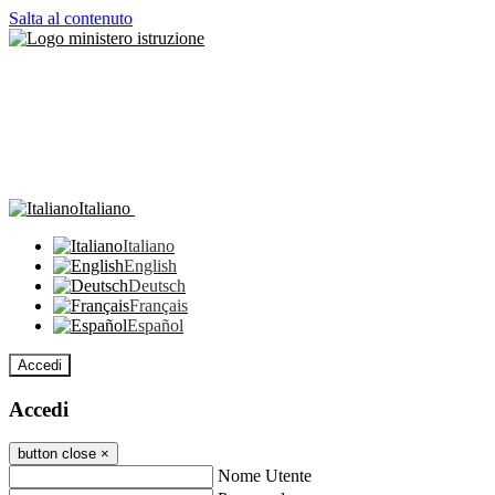
Salta al contenuto
Italiano
Italiano
English
Deutsch
Français
Español
Accedi
Accedi
button close
×
Nome Utente