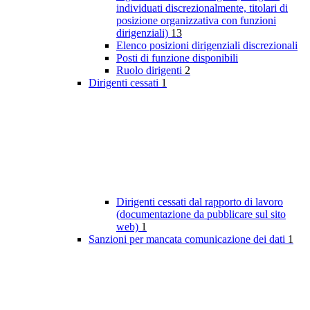
individuati discrezionalmente, titolari di
posizione organizzativa con funzioni
dirigenziali)
13
Elenco posizioni dirigenziali discrezionali
Posti di funzione disponibili
Ruolo dirigenti
2
Dirigenti cessati
1
Dirigenti cessati dal rapporto di lavoro
(documentazione da pubblicare sul sito
web)
1
Sanzioni per mancata comunicazione dei dati
1