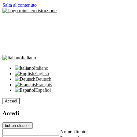
Salta al contenuto
Italiano
Italiano
English
Deutsch
Français
Español
Accedi
Accedi
button close
×
Nome Utente