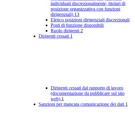
individuati discrezionalmente, titolari di
posizione organizzativa con funzioni
dirigenziali)
13
Elenco posizioni dirigenziali discrezionali
Posti di funzione disponibili
Ruolo dirigenti
2
Dirigenti cessati
1
Dirigenti cessati dal rapporto di lavoro
(documentazione da pubblicare sul sito
web)
1
Sanzioni per mancata comunicazione dei dati
1