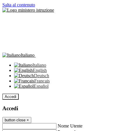
Salta al contenuto
Italiano
Italiano
English
Deutsch
Français
Español
Accedi
Accedi
button close
×
Nome Utente