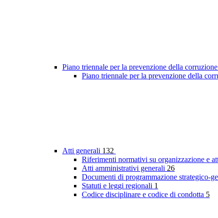
Piano triennale per la prevenzione della corruzione
Piano triennale per la prevenzione della co
Atti generali
132
Riferimenti normativi su organizzazione e at
Atti amministrativi generali
26
Documenti di programmazione strategico-ge
Statuti e leggi regionali
1
Codice disciplinare e codice di condotta
5