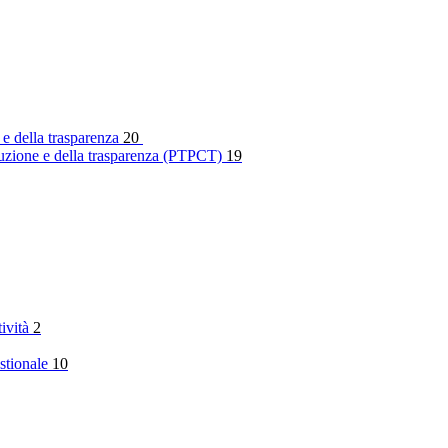
 e della trasparenza
20
rruzione e della trasparenza (PTPCT)
19
tività
2
stionale
10