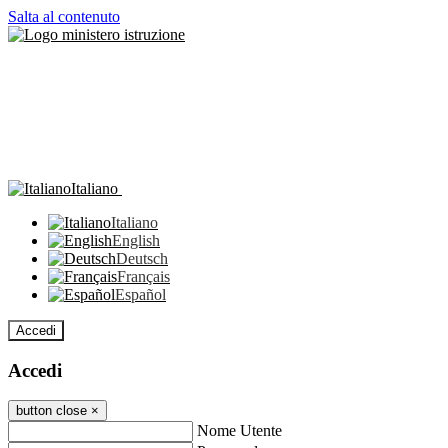
Salta al contenuto
Italiano
Italiano
English
Deutsch
Français
Español
Accedi
Accedi
button close
×
Nome Utente