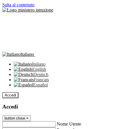
Salta al contenuto
Italiano
Italiano
English
Deutsch
Français
Español
Accedi
Accedi
button close
×
Nome Utente