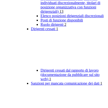
individuati discrezionalmente, titolari di
posizione organizzativa con funzioni
dirigenziali)
13
Elenco posizioni dirigenziali discrezionali
Posti di funzione disponibili
Ruolo dirigenti
2
Dirigenti cessati
1
Dirigenti cessati dal rapporto di lavoro
(documentazione da pubblicare sul sito
web)
1
Sanzioni per mancata comunicazione dei dati
1