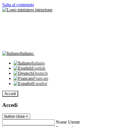
Salta al contenuto
Italiano
Italiano
English
Deutsch
Français
Español
Accedi
Accedi
button close
×
Nome Utente