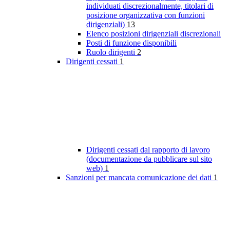
individuati discrezionalmente, titolari di
posizione organizzativa con funzioni
dirigenziali)
13
Elenco posizioni dirigenziali discrezionali
Posti di funzione disponibili
Ruolo dirigenti
2
Dirigenti cessati
1
Dirigenti cessati dal rapporto di lavoro
(documentazione da pubblicare sul sito
web)
1
Sanzioni per mancata comunicazione dei dati
1