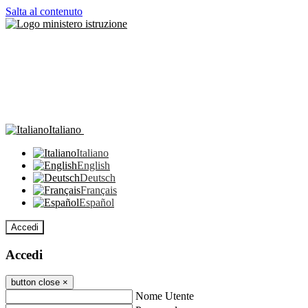
Salta al contenuto
Italiano
Italiano
English
Deutsch
Français
Español
Accedi
Accedi
button close
×
Nome Utente