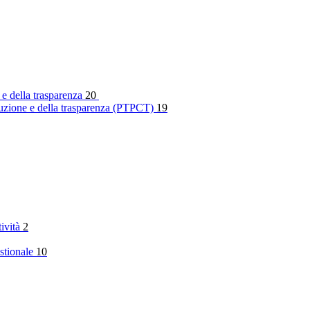
 e della trasparenza
20
rruzione e della trasparenza (PTPCT)
19
tività
2
stionale
10