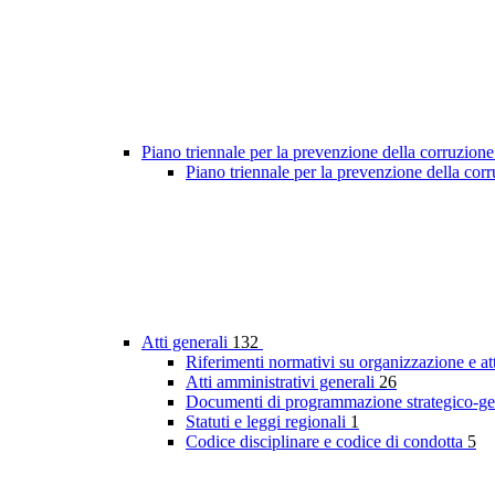
Piano triennale per la prevenzione della corruzione
Piano triennale per la prevenzione della co
Atti generali
132
Riferimenti normativi su organizzazione e at
Atti amministrativi generali
26
Documenti di programmazione strategico-ge
Statuti e leggi regionali
1
Codice disciplinare e codice di condotta
5